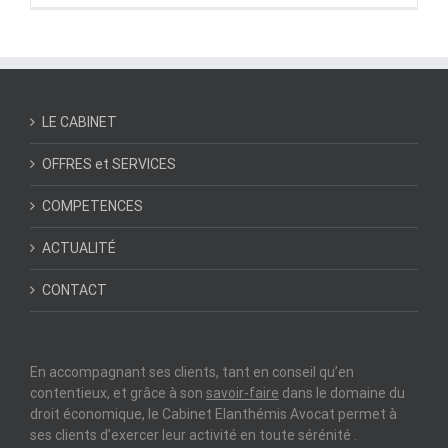
LE CABINET
OFFRES et SERVICES
COMPETENCES
ACTUALITÉ
CONTACT
En accompagnant ses clients, tant en conseil qu’en
contentieux, et grâce à son
savoir-faire
dans le domaine du
droit économique, le Cabinet Elanthémis Avocat permet à
ses clients d’exercer leur activité en toute sérénité .